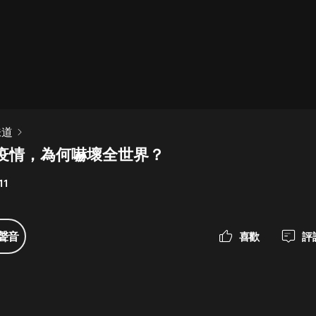
最佳女婿｜都市異能多人有聲劇｜一
種侃侃｜有聲小說
一種侃侃
米小圈上學記:一二三年級 | 暢銷出版
味道
物
疫情，為何嚇壞全世界？
米小圈
11
破壞者聯盟篇1-4季·猴子警長科學探
案記|寶寶巴士
寶寶巴士
聲音
喜歡
評
大奉打更人丨頭陀淵領銜多人有聲
劇|暢聽全集|王鶴棣、田曦薇主演影
視劇原著|賣報小郎君
頭陀淵講故事
總有這樣的歌只想一個人聽