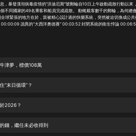
灰姑娘音樂
息，暴發漢坦病毒疫情的“洪迪厄斯”號郵輪自10日上午啟動疏散行動以來
4個不同國家的49名乘客和船員完成疏散。 動輒載客數千的郵輪，為何總
讓全球緊張的地方在於，當被精心設計過的快樂系統，突然被迫切換成公共
郭德綱於謙相聲全集
0:00:09 詭異的“大西洋奧德賽” 00:03:52 封閉系統的衛生悖論 00:06
德雲社郭德綱相聲VIP
安全警長啦咘啦哆·假期篇|新篇章加
更|寶寶巴士故事
寶寶巴士
牛津夢，標價108萬
凡人修仙傳|楊洋主演影視原著|薑廣
濤配音多播版本
光合積木
住“末日循環”？
摸金天師【第一季】（紫襟演播）
有聲的紫襟
於2026？
無敵六皇子|爆笑穿越|無敵流皇子|安
燃領銜有聲小說
的錢，繼任未必收得到
安燃