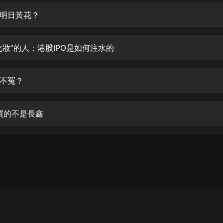
生命科學篇1-2·猴子警長科學探案記|
寶寶巴士科普
明日黃花？
寶寶巴士
【新民間劇場】我的老千江湖｜ 有聲
化妝”的人：港股IPO是如何注水的
的紫襟｜ 魔幻千手
有聲的紫襟
不冤？
《夜色鋼琴曲》
夜色鋼琴曲趙海洋
，買的不是長鑫
太荒吞天訣丨熱血玄幻丨紫襟領銜有
聲劇
有聲的紫襟
嫡女貴嫁 | 一刀蘇蘇團隊制作 | 古言
宮鬥重生爽文 多人有聲劇
一刀蘇蘇
中國大案紀實 | 每日一驚案！真實案
件恐怖刑偵尚文
大舌頭尚文