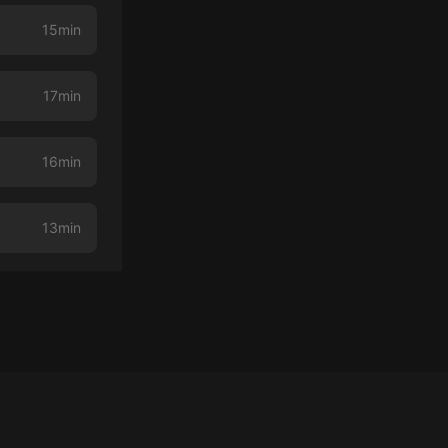
15min
17min
16min
13min