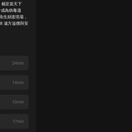
，截至當天下
會成為病毒溫
衛生頻道現場，
:58 遠方溢價與安
24min
14min
10min
17min