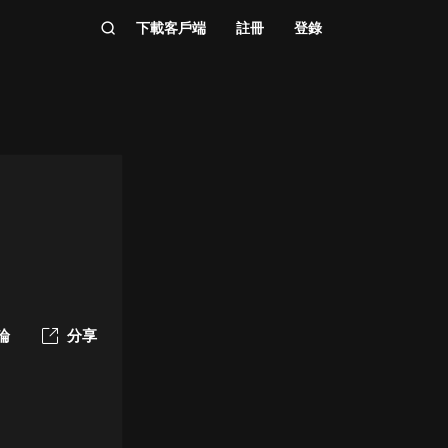
下載客戶端
註冊
登錄
論
分享