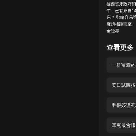
據西班牙政府消
懸疑
午，已有來自1
床？ 郵輪容易
科幻
麻煩接踵而至。 0
全邊界
好書精講
外語
查看更多
耽美
一群富豪的
認知思維
人文
美日試圖按
音樂
粵語
申根簽證死
頭條
娛樂
庫克最會賺