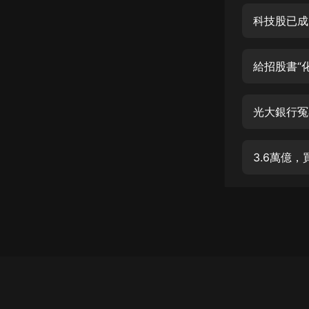
經典名著
科技股已成
人物傳記
電影
給招股書“
生活
英語
光大銀行冤
日語
3.6萬億
課程
少兒教育
二次元
教育培訓
IT科技
汽車