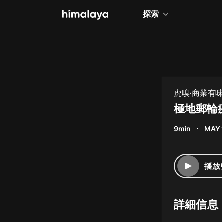
探索
全部
小說
個人成長
虎嗅·商業有
相聲評書
極地郵輪
兒童
9min
MAY 
歷史
情感治愈
播放
健康養生
商業財經
詳細信息
廣播劇