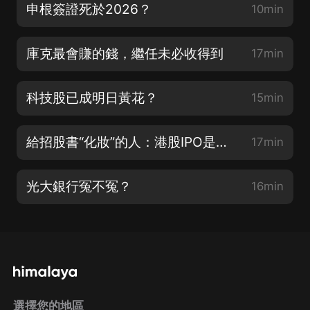
申根簽證死於2026？
10min
庫克最會賺的錢，繼任未必收得到
17min
科技股已成明日黃花？
15min
給招股書“化妝”的人：港股IPO是如何注水的
17min
光大銀行冤不冤？
16min
選擇您的地區