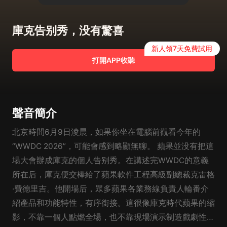
庫克告别秀，没有驚喜
新人領7天免費試用
打開APP收聽
聲音簡介
北京時間6月9日淩晨，如果你坐在電腦前觀看今年的
“WWDC 2026”，可能會感到略顯無聊。 蘋果並没有把這
場大會辦成庫克的個人告别秀。在講述完WWDC的意義
所在后，庫克便交棒給了蘋果軟件工程高級副總裁克雷格
·費德里吉。他開場后，眾多蘋果各業務線負責人輪番介
紹產品和功能特性，有序銜接。這很像庫克時代蘋果的縮
影，不靠一個人點燃全場，也不靠現場演示制造戲劇性，