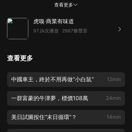
而是靠一套成熟的機制穩定運轉。 拋開蘋果的敘事框
查看更多
架，你會發現活動首日可以概括為這四件事： ● 蘋果引
入Google的Gemini技術，補上大模型能力； ● Siri被重
虎嗅·商業有味道
做，目標是從語音助手變成系統級AI Agent； ● 蘋果繼
97.2k次播放
2987條聲音
續強調安全，用私有雲計算守住數據邊界； ● 兒童安全
被大幅加強，蘋果在加固家庭生態。 不過，對中國大陸
用戶來說，這套AI方案目前仍有明顯落地懸念。克雷格·
查看更多
費德里吉也在活動上直接給出了答案，在中國大陸，Siri
AI和其他新的蘋果智能功能將不會提供。 00:02:51 向外
部模型借力 00:04:20 Siri被重做 00:07:28 隱私問題，私
中國車主，終於不用再做“小白鼠”
12min
有雲是答案 00:08:50 兒童安全占了相當大篇幅
一群富豪的牛津夢，標價108萬
24min
美日試圖按住“末日循環”？
14min