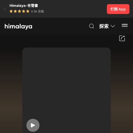
Himalaya-有聲書
打開 App
4.8k 安裝
探索