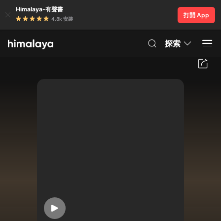
Himalaya-有聲書
打開 App
4.8k 安裝
探索