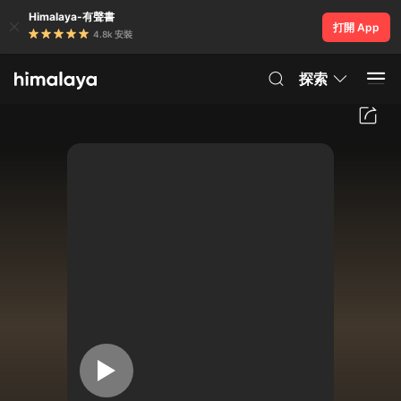
Himalaya-有聲書
打開 App
4.8k 安裝
探索