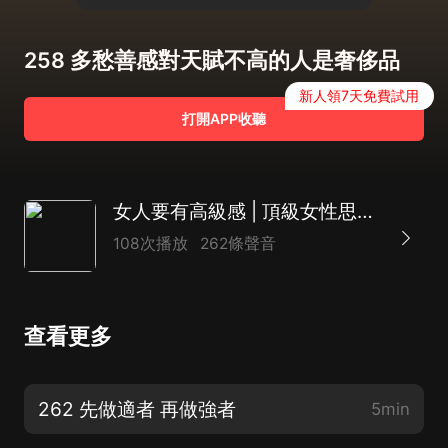
258 多愁善感對天賦不高的人是奢侈品
新人領7天免費試用
打開APP收聽
女人要有高級感 | 頂級女性思維 | 卡耐基女性成長課｜格局 | 張愛玲傳｜楊絳
108次播放
262條聲音
查看更多
262 先做適者 再做強者
5min