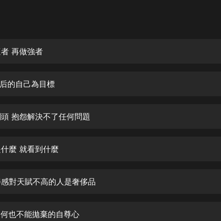
灰姑娘音樂
郭德綱於謙相聲全集
德雲社郭德綱相聲VIP
適者 再做強者
安全警長啦咘啦哆·假期篇|新篇章加
更|寶寶巴士故事
十年后的自己為目標
寶寶巴士
凡人修仙傳|楊洋主演影視原著|薑廣
濤配音多播版本
急關頭 抱怨解決不了任何問題
光合積木
是什麼 就看到什麼
摸金天師【第一季】（紫襟演播）
有聲的紫襟
愁善感對天賦不高的人是奢侈品
無敵六皇子|爆笑穿越|無敵流皇子|安
燃領銜有聲小說
安燃
論如何也不能拋棄的自尊心