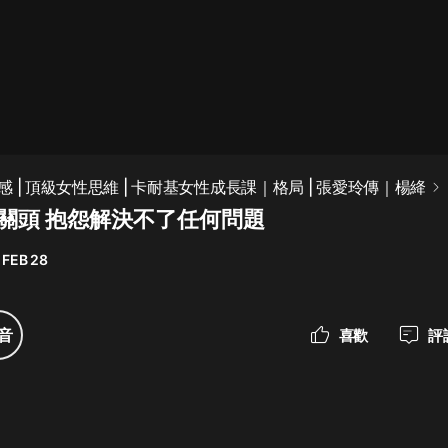
最佳女婿｜都市異能多人有聲劇｜一
種侃侃｜有聲小說
一種侃侃
米小圈上學記:一二三年級 | 暢銷出版
 | 頂級女性思維 | 卡耐基女性成長課｜格局 | 張愛玲傳｜楊絳
物
急關頭 抱怨解決不了任何問題
米小圈
 FEB 28
破壞者聯盟篇1-4季·猴子警長科學探
案記|寶寶巴士
寶寶巴士
音
喜歡
評
大奉打更人丨頭陀淵領銜多人有聲
劇|暢聽全集|王鶴棣、田曦薇主演影
視劇原著|賣報小郎君
頭陀淵講故事
總有這樣的歌只想一個人聽