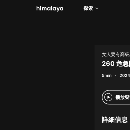
探索
全部
小說
個人成長
女人要有高級感
相聲評書
260 危
兒童
5min
2024
歷史
情感治愈
播放聲
健康養生
商業財經
詳細信息
廣播劇