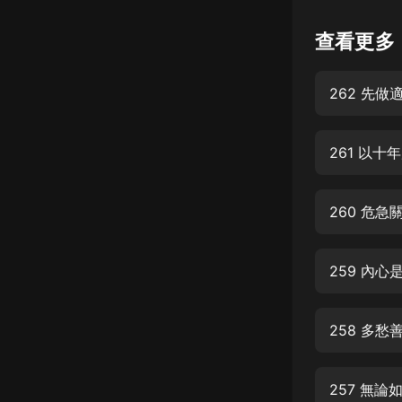
懸疑
查看更多
科幻
262 先做
好書精講
外語
261 以
耽美
認知思維
260 危
人文
音樂
259 內心
粵語
258 多
頭條
娛樂
257 無