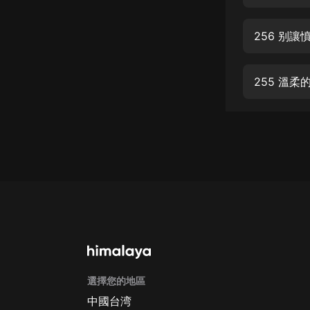
經典名著
人物傳記
256 别
電影
生活
255 溫
英語
日語
課程
少兒教育
二次元
教育培訓
IT科技
選擇您的地區
汽車
中國台湾