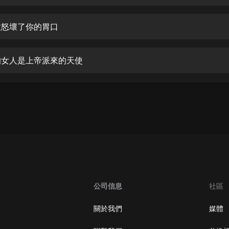
生命科學篇1-2·猴子警長科學探案記|
寶寶巴士科普
寶寶巴士
讓憤怒壞了你的胃口
【新民間劇場】我的老千江湖｜ 有聲
的紫襟｜ 魔幻千手
柔的女人是上帝派來的天使
有聲的紫襟
《夜色鋼琴曲》
夜色鋼琴曲趙海洋
太荒吞天訣丨熱血玄幻丨紫襟領銜有
聲劇
有聲的紫襟
嫡女貴嫁 | 一刀蘇蘇團隊制作 | 古言
宮鬥重生爽文 多人有聲劇
公司信息
社區
一刀蘇蘇
中國大案紀實 | 每日一驚案！真實案
關於我們
媒體
件恐怖刑偵尚文
大舌頭尚文