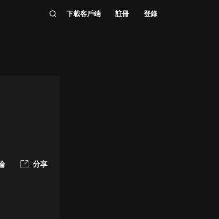
下載客戶端
註冊
登錄
論
分享