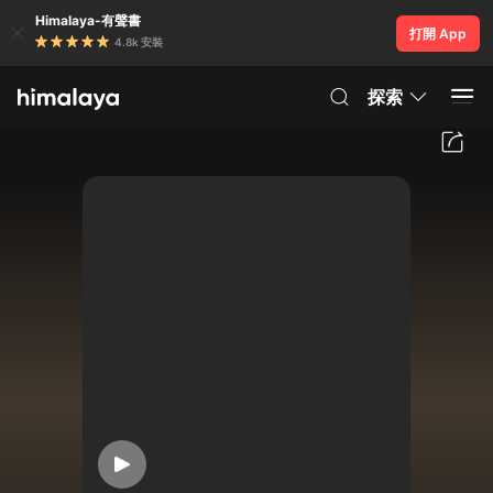
Himalaya-有聲書
打開 App
4.8k 安裝
探索