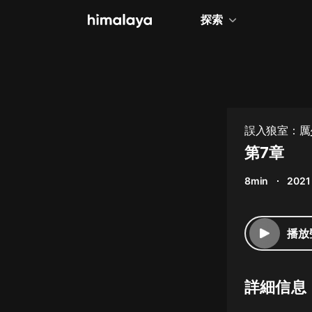
探索
全部
小說
個人成長
誤入狼室：厲
相聲評書
第7章
兒童
8min
2021
歷史
情感治愈
播放
健康養生
商業財經
詳細信息
廣播劇