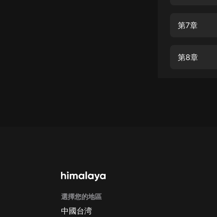
經典名著
人物傳記
第7章
電影
生活
第8章
英語
日語
課程
少兒教育
二次元
教育培訓
IT科技
選擇您的地區
汽車
中國台湾