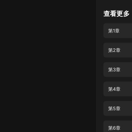
懸疑
查看更多
科幻
第1章
好書精講
外語
第2章
耽美
認知思維
第3章
人文
音樂
第4章
粵語
第5章
頭條
娛樂
第6章