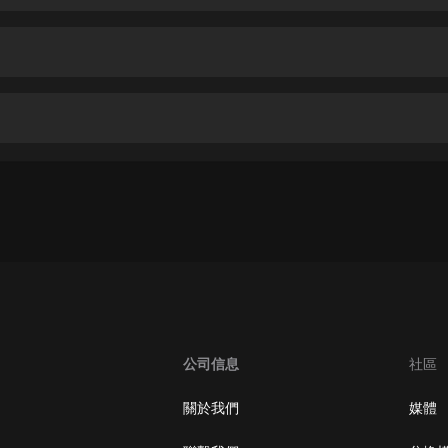
生命科學篇1-2·猴子警長科學探案記|
寶寶巴士科普
寶寶巴士
【新民間劇場】我的老千江湖｜ 有聲
的紫襟｜ 魔幻千手
有聲的紫襟
《夜色鋼琴曲》
夜色鋼琴曲趙海洋
太荒吞天訣丨熱血玄幻丨紫襟領銜有
聲劇
有聲的紫襟
嫡女貴嫁 | 一刀蘇蘇團隊制作 | 古言
宮鬥重生爽文 多人有聲劇
公司信息
社區
一刀蘇蘇
中國大案紀實 | 每日一驚案！真實案
關於我們
媒體
件恐怖刑偵尚文
大舌頭尚文