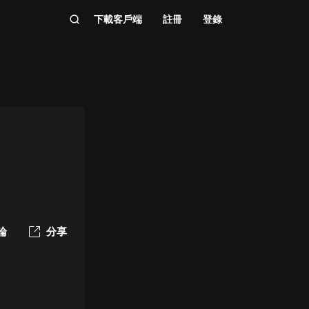
下載客戶端
註冊
登錄
論
分享