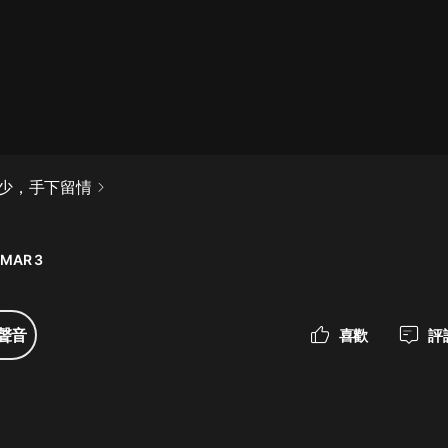
最佳女婿｜都市異能多人有聲劇｜一
種侃侃｜有聲小說
一種侃侃
米小圈上學記:一二三年級 | 暢銷出版
少，手下留情
物
米小圈
 MAR 3
破壞者聯盟篇1-4季·猴子警長科學探
案記|寶寶巴士
寶寶巴士
聲音
喜歡
評
大奉打更人丨頭陀淵領銜多人有聲
劇|暢聽全集|王鶴棣、田曦薇主演影
視劇原著|賣報小郎君
頭陀淵講故事
總有這樣的歌只想一個人聽