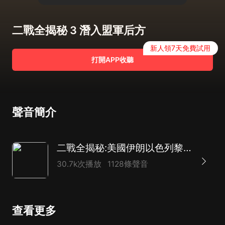
二戰全揭秘 3 潛入盟軍后方
新人領7天免費試用
打開APP收聽
聲音簡介
二戰全揭秘:美國伊朗以色列黎巴嫩霍爾木茲海峽
30.7k次播放
1128條聲音
查看更多