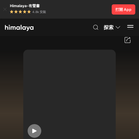
Himalaya-有聲書
打開 App
4.8k 安裝
探索