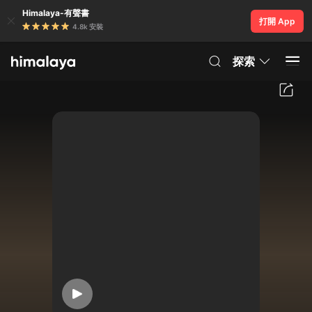
Himalaya-有聲書
打開 App
4.8k 安裝
探索