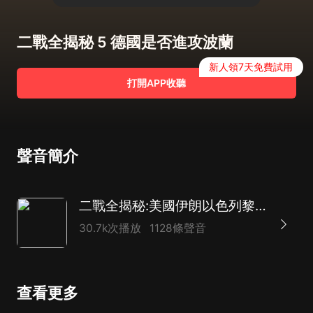
二戰全揭秘 5 德國是否進攻波蘭
新人領7天免費試用
打開APP收聽
聲音簡介
二戰全揭秘:美國伊朗以色列黎巴嫩霍爾木茲海峽
30.7k次播放
1128條聲音
查看更多