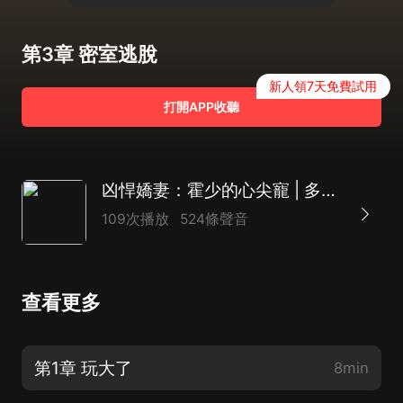
第3章 密室逃脫
新人領7天免費試用
打開APP收聽
凶悍嬌妻：霍少的心尖寵 | 多人有聲劇
109次播放
524條聲音
查看更多
第1章 玩大了
8min