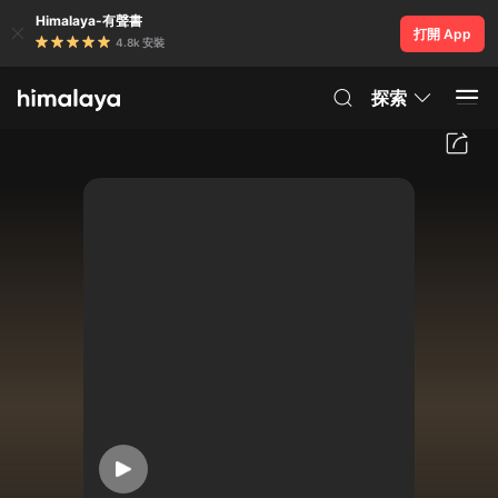
Himalaya-有聲書
打開 App
4.8k 安裝
探索