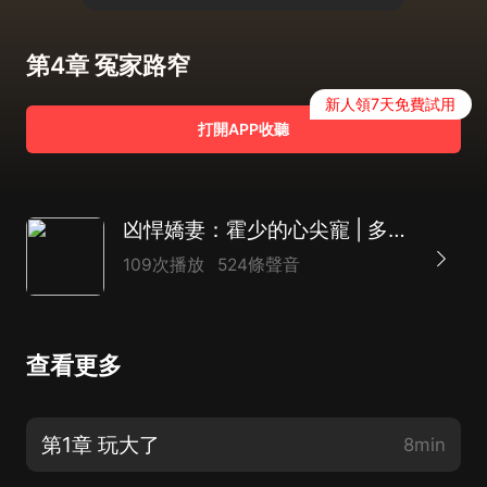
第4章 冤家路窄
新人領7天免費試用
打開APP收聽
凶悍嬌妻：霍少的心尖寵 | 多人有聲劇
109次播放
524條聲音
查看更多
第1章 玩大了
8min