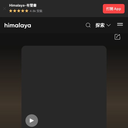
Himalaya-有聲書
打開 App
4.8k 安裝
探索