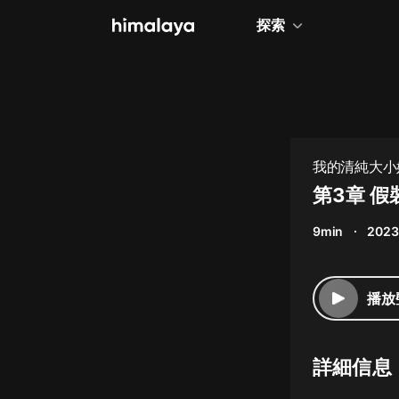
探索
全部
小說
個人成長
我的清純大小姐
相聲評書
第3章 假
兒童
9min
2023
歷史
情感治愈
播放
健康養生
商業財經
詳細信息
廣播劇