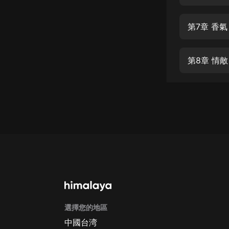
經典名著
人物傳記
第7章 香氣
電影
生活
第8章 情敵
英語
日語
課程
少兒教育
二次元
教育培訓
IT科技
選擇您的地區
汽車
中國台湾