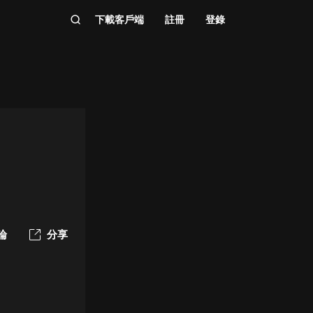
下載客戶端
註冊
登錄
論
分享