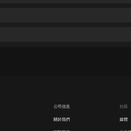
生命科學篇1-2·猴子警長科學探案記|
寶寶巴士科普
寶寶巴士
【新民間劇場】我的老千江湖｜ 有聲
的紫襟｜ 魔幻千手
有聲的紫襟
《夜色鋼琴曲》
夜色鋼琴曲趙海洋
太荒吞天訣丨熱血玄幻丨紫襟領銜有
聲劇
有聲的紫襟
嫡女貴嫁 | 一刀蘇蘇團隊制作 | 古言
宮鬥重生爽文 多人有聲劇
公司信息
社區
一刀蘇蘇
中國大案紀實 | 每日一驚案！真實案
關於我們
媒體
件恐怖刑偵尚文
大舌頭尚文