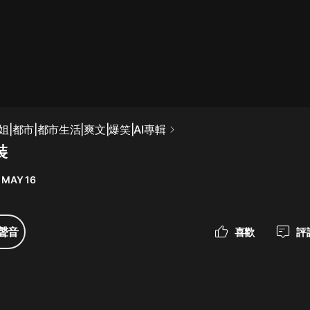
最佳女婿｜都市異能多人有聲劇｜一
種侃侃｜有聲小說
一種侃侃
米小圈上學記:一二三年級 | 暢銷出版
|都市|都市生活|爽文|爆笑|AI專輯
物
裝
米小圈
 MAY 16
破壞者聯盟篇1-4季·猴子警長科學探
案記|寶寶巴士
寶寶巴士
聲音
喜歡
評
大奉打更人丨頭陀淵領銜多人有聲
劇|暢聽全集|王鶴棣、田曦薇主演影
視劇原著|賣報小郎君
頭陀淵講故事
總有這樣的歌只想一個人聽