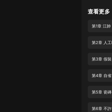
懸疑
查看更多
科幻
第1章 江帥
好書精講
外語
第2章 人
耽美
認知思維
第3章 假裝
人文
音樂
第4章 自省
粵語
第5章 瓷磚
頭條
娛樂
第6章 不