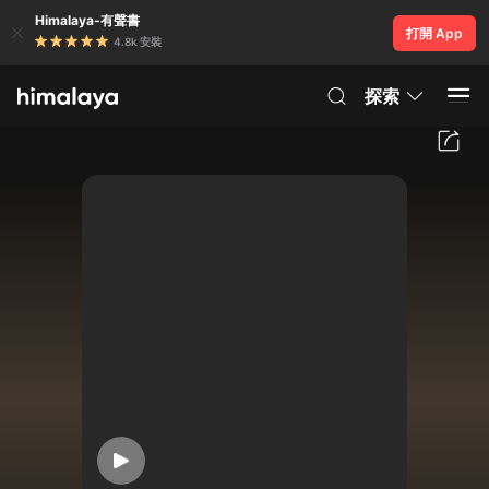
Himalaya-有聲書
打開 App
4.8k 安裝
探索