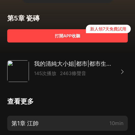
第5章 瓷磚
新人領7天免費試用
打開APP收聽
我的清純大小姐|都市|都市生活|爽文|爆笑|AI專輯
145次播放
2463條聲音
查看更多
第1章 江帥
10min