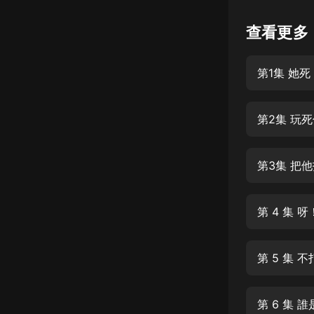
懸疑
查看更多
科幻
第1集 她
好書精講
外語
第2集 玩
耽美
認知思維
第3集 把
人文
音樂
第 4 集 
粵語
第 5 集 
頭條
娛樂
第 6 集 