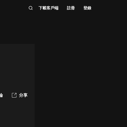
下載客戶端
註冊
登錄
論
分享