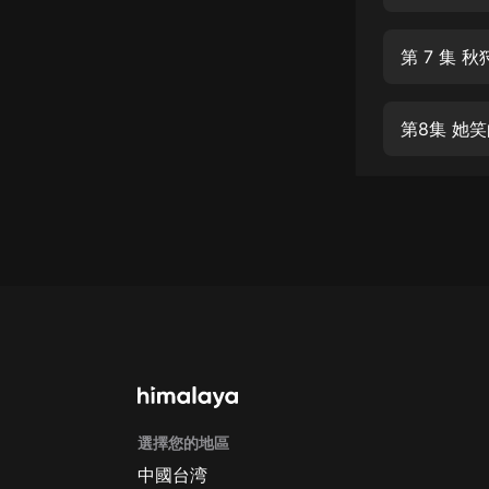
經典名著
人物傳記
第 7 集 
電影
生活
第8集 她
英語
日語
課程
少兒教育
二次元
教育培訓
IT科技
選擇您的地區
汽車
中國台湾