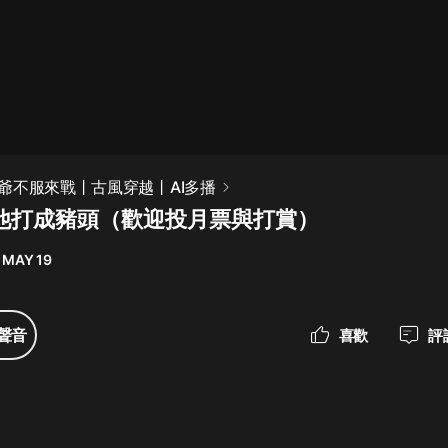
最佳女婿｜都市異能多人有聲劇｜一
種侃侃｜有聲小說
一種侃侃
米小圈上學記:一二三年級 | 暢銷出版
爺不服來戰丨古風穿越丨AI多播
物
把他打成豬頭（歡迎投月票與打賞）
米小圈
 MAY 19
破壞者聯盟篇1-4季·猴子警長科學探
案記|寶寶巴士
寶寶巴士
聲音
喜歡
評
大奉打更人丨頭陀淵領銜多人有聲
劇|暢聽全集|王鶴棣、田曦薇主演影
視劇原著|賣報小郎君
頭陀淵講故事
總有這樣的歌只想一個人聽