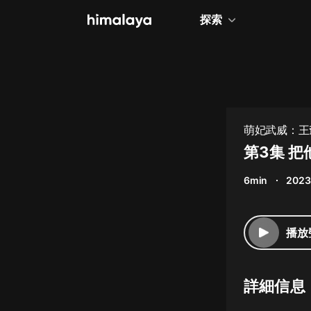
探索
全部
小說
個人成長
萌妃武威：王
相聲評書
第3集 
兒童
6min
2023
歷史
情感治愈
播放
健康養生
商業財經
詳細信息
廣播劇