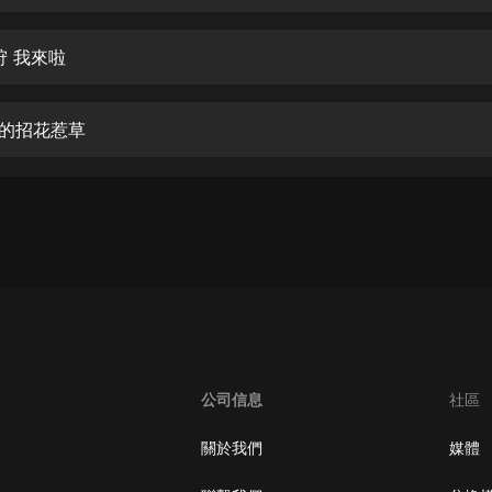
生命科學篇1-2·猴子警長科學探案記|
寶寶巴士科普
寶寶巴士
秋狩 我來啦
【新民間劇場】我的老千江湖｜ 有聲
的紫襟｜ 魔幻千手
笑的招花惹草
有聲的紫襟
《夜色鋼琴曲》
夜色鋼琴曲趙海洋
太荒吞天訣丨熱血玄幻丨紫襟領銜有
聲劇
有聲的紫襟
嫡女貴嫁 | 一刀蘇蘇團隊制作 | 古言
宮鬥重生爽文 多人有聲劇
公司信息
社區
一刀蘇蘇
中國大案紀實 | 每日一驚案！真實案
關於我們
媒體
件恐怖刑偵尚文
大舌頭尚文