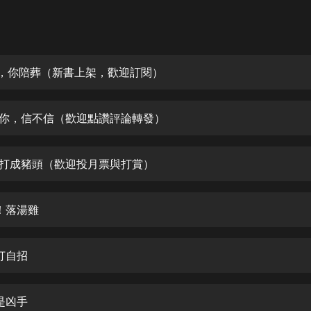
灰姑娘音樂
郭德綱於謙相聲全集
德雲社郭德綱相聲VIP
死，你陪葬（新書上架，歡迎訂閱）
安全警長啦咘啦哆·假期篇|新篇章加
更|寶寶巴士故事
死你，信不信（歡迎點讚評論轉發）
寶寶巴士
凡人修仙傳|楊洋主演影視原著|薑廣
濤配音多播版本
他打成豬頭（歡迎投月票與打賞）
光合積木
呀！落湯雞
摸金天師【第一季】（紫襟演播）
有聲的紫襟
不打自招
無敵六皇子|爆笑穿越|無敵流皇子|安
燃領銜有聲小說
安燃
誰是凶手