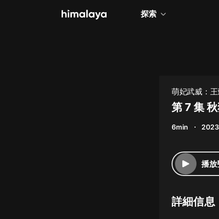
探索
全部
小說
個人成長
萌妃武威：王
相聲評書
第 7 集 
兒童
6min
2023
歷史
情感治愈
播放
健康養生
商業財經
詳細信息
廣播劇