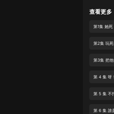
懸疑
查看更多
科幻
第1集 她
好書精講
外語
第2集 玩
耽美
認知思維
第3集 把
人文
音樂
第 4 集 
粵語
第 5 集 
頭條
娛樂
第 6 集 