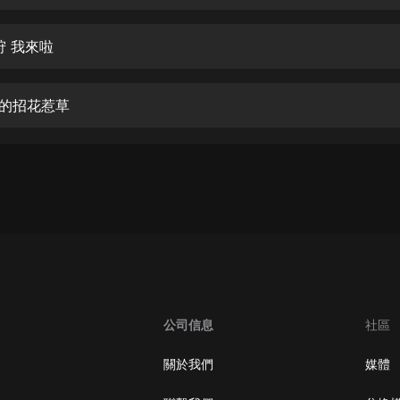
生命科學篇1-2·猴子警長科學探案記|
寶寶巴士科普
寶寶巴士
秋狩 我來啦
【新民間劇場】我的老千江湖｜ 有聲
的紫襟｜ 魔幻千手
笑的招花惹草
有聲的紫襟
《夜色鋼琴曲》
夜色鋼琴曲趙海洋
太荒吞天訣丨熱血玄幻丨紫襟領銜有
聲劇
有聲的紫襟
嫡女貴嫁 | 一刀蘇蘇團隊制作 | 古言
宮鬥重生爽文 多人有聲劇
公司信息
社區
一刀蘇蘇
中國大案紀實 | 每日一驚案！真實案
關於我們
媒體
件恐怖刑偵尚文
大舌頭尚文