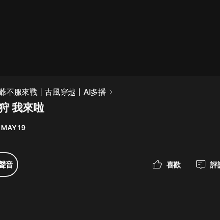
最佳女婿｜都市異能多人有聲劇｜一
種侃侃｜有聲小說
一種侃侃
米小圈上學記:一二三年級 | 暢銷出版
爺不服來戰丨古風穿越丨AI多播
物
秋狩 我來啦
米小圈
 MAY 19
破壞者聯盟篇1-4季·猴子警長科學探
案記|寶寶巴士
寶寶巴士
聲音
喜歡
評
大奉打更人丨頭陀淵領銜多人有聲
劇|暢聽全集|王鶴棣、田曦薇主演影
視劇原著|賣報小郎君
頭陀淵講故事
總有這樣的歌只想一個人聽