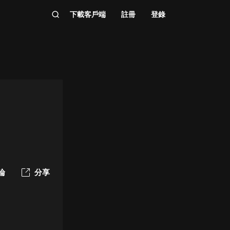
下載客戶端
註冊
登錄
論
分享