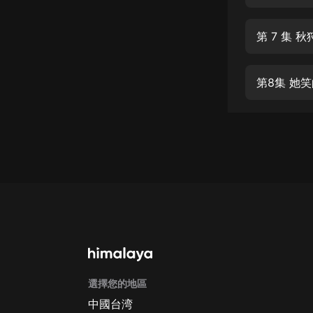
經典名著
人物傳記
第 7 集 
電影
生活
第8集 她
英語
日語
課程
少兒教育
二次元
教育培訓
IT科技
選擇您的地區
汽車
中國台湾