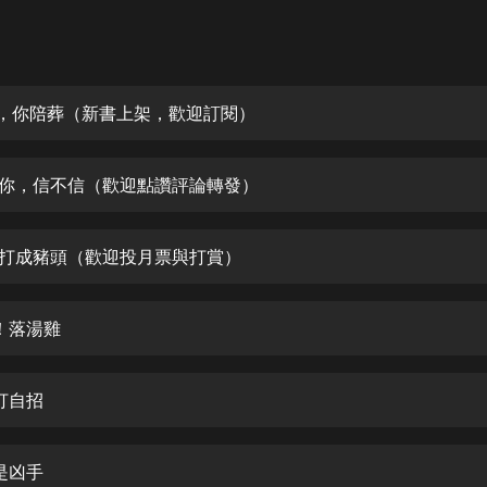
灰姑娘音樂
郭德綱於謙相聲全集
德雲社郭德綱相聲VIP
死，你陪葬（新書上架，歡迎訂閱）
安全警長啦咘啦哆·假期篇|新篇章加
更|寶寶巴士故事
死你，信不信（歡迎點讚評論轉發）
寶寶巴士
凡人修仙傳|楊洋主演影視原著|薑廣
濤配音多播版本
他打成豬頭（歡迎投月票與打賞）
光合積木
呀！落湯雞
摸金天師【第一季】（紫襟演播）
有聲的紫襟
不打自招
無敵六皇子|爆笑穿越|無敵流皇子|安
燃領銜有聲小說
安燃
誰是凶手