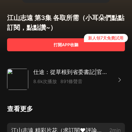
江山志遠 第3集 各取所需（小耳朵們點點
訂閱，點點讚~）
新人領7天免費試用
打開APP收聽
仕途：從草根到省委書記|官場小說|正能量|熱血逆襲
8.6k次播放
891條聲音
查看更多
江山志遠 精彩片花（求訂閱❤評論❤月票❤）
2min