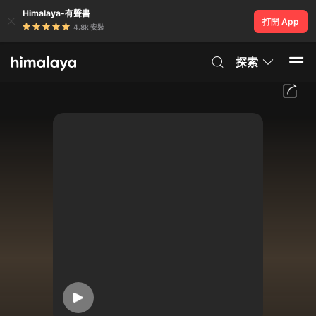
Himalaya-有聲書
打開 App
4.8k 安裝
探索