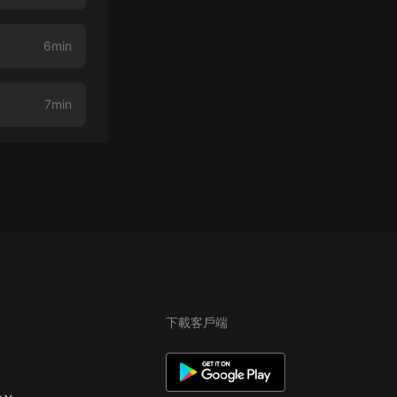
6min
7min
下載客戶端