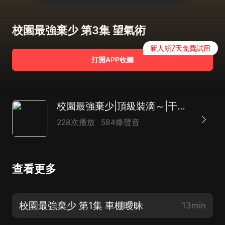
校園最強棄少 第3集 望氣術
新人領7天免費試用
打開APP收聽
校園最強棄少|頂級裝滴～|干架賊煞楞|多播
228次播放
584條聲音
查看更多
校園最強棄少 第1集 車棚曖昧
13min