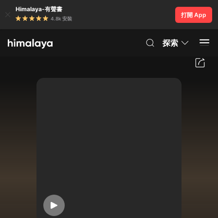
Himalaya-有聲書
打開 App
4.8k 安裝
探索