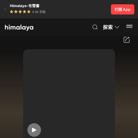
Himalaya-有聲書
打開 App
4.8k 安裝
探索