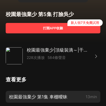
校園最強棄少 第5集 打臉吳少
新人領7天免費試用
打開APP收聽
校園最強棄少|頂級裝滴～|干架賊煞楞|多播
228次播放
584條聲音
查看更多
校園最強棄少 第1集 車棚曖昧
13min