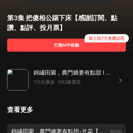
第3集 把傻相公踢下床【感謝訂閱、點
讚、點評、投月票】
新人領7天免費試用
打開APP收聽
錦繡田園，農門嬌妻有點甜 I 多播有聲劇 I 雲子520領銜演播
115次播放
692條聲音
查看更多
錦繡田園，農門嬌妻有點甜-片花【感謝訂閱、點讚、點評、投月票】
6min