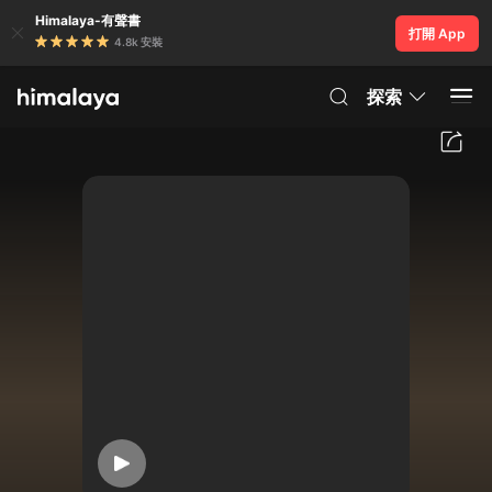
Himalaya-有聲書
打開 App
4.8k 安裝
探索