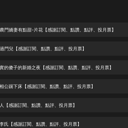
灰姑娘音樂
郭德綱於謙相聲全集
德雲社郭德綱相聲VIP
農門嬌妻有點甜-片花【感謝訂閱、點讚、點評、投月票】
安全警長啦咘啦哆·假期篇|新篇章加
更|寶寶巴士故事
越,過門兒【感謝訂閱、點讚、點評、投月票】
寶寶巴士
凡人修仙傳|楊洋主演影視原著|薑廣
濤配音多播版本
老實的傻子的新婚之夜【感謝訂閱、點讚、點評、投月票】
光合積木
傻相公踢下床【感謝訂閱、點讚、點評、投月票】
摸金天師【第一季】（紫襟演播）
有聲的紫襟
女人【感謝訂閱、點讚、點評、投月票】
無敵六皇子|爆笑穿越|無敵流皇子|安
燃領銜有聲小說
安燃
辱李氏【感謝訂閱、點讚、點評、投月票】