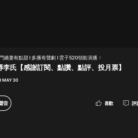
最佳女婿｜都市異能多人有聲劇｜一
種侃侃｜有聲小說
一種侃侃
米小圈上學記:一二三年級 | 暢銷出版
嬌妻有點甜 I 多播有聲劇 I 雲子520領銜演播
物
羞辱李氏【感謝訂閱、點讚、點評、投月票】
米小圈
3 MAY 30
破壞者聯盟篇1-4季·猴子警長科學探
案記|寶寶巴士
寶寶巴士
聲音
喜歡
評
大奉打更人丨頭陀淵領銜多人有聲
劇|暢聽全集|王鶴棣、田曦薇主演影
視劇原著|賣報小郎君
頭陀淵講故事
總有這樣的歌只想一個人聽