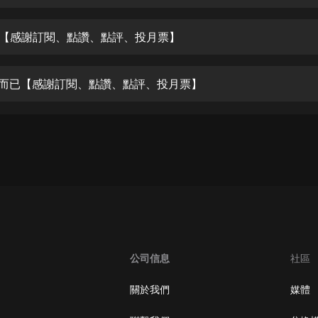
生命科學篇1-2·猴子警長科學探案記|
寶寶巴士科普
寶寶巴士
衣【感謝訂閱、點讚、點評、投月票】
【新民間劇場】我的老千江湖｜ 有聲
的紫襟｜ 魔幻千手
鈍而已【感謝訂閱、點讚、點評、投月票】
有聲的紫襟
《夜色鋼琴曲》
夜色鋼琴曲趙海洋
太荒吞天訣丨熱血玄幻丨紫襟領銜有
聲劇
有聲的紫襟
嫡女貴嫁 | 一刀蘇蘇團隊制作 | 古言
宮鬥重生爽文 多人有聲劇
公司信息
社區
一刀蘇蘇
中國大案紀實 | 每日一驚案！真實案
關於我們
媒體
件恐怖刑偵尚文
大舌頭尚文