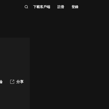
下載客戶端
註冊
登錄
論
分享