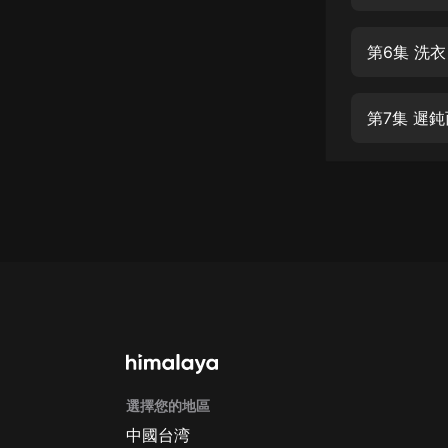
經典名著
人物傳記
第6集 洗
電影
生活
第7集 遲
英語
日語
課程
少兒教育
二次元
教育培訓
IT科技
選擇您的地區
汽車
中國台湾