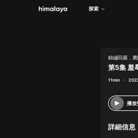
探索
全部
小說
個人成長
錦繡田園，農門
相聲評書
第5集 
兒童
11min
202
歷史
情感治愈
播放
健康養生
商業財經
詳細信息
廣播劇