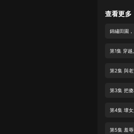
懸疑
查看更多
科幻
錦繡田園，
好書精講
外語
第1集 穿
耽美
認知思維
第2集 與
人文
音樂
第3集 把
粵語
第4集 壞
頭條
娛樂
第5集 羞