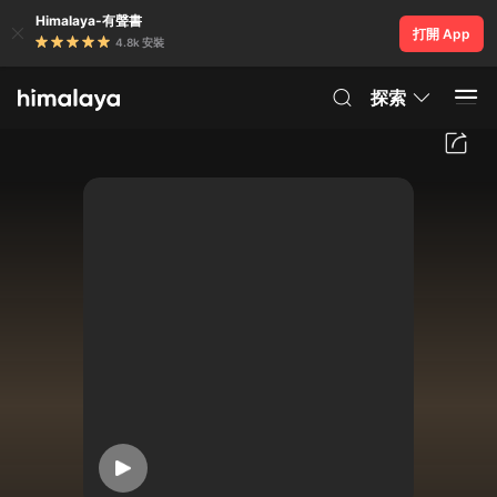
Himalaya-有聲書
打開 App
4.8k 安裝
探索