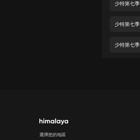
經典名著
人物傳記
電影
生活
英語
日語
課程
少兒教育
二次元
教育培訓
IT科技
汽車
選擇您的地區