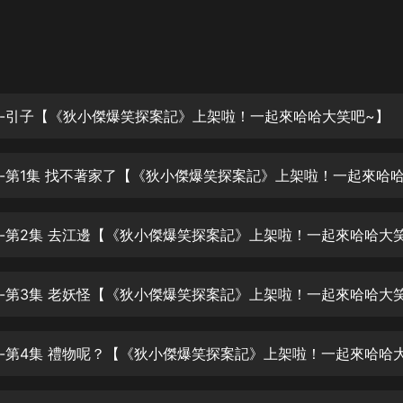
灰姑娘音樂
郭德綱於謙相聲全集
德雲社郭德綱相聲VIP
-引子【《狄小傑爆笑探案記》上架啦！一起來哈哈大笑吧~】
安全警長啦咘啦哆·假期篇|新篇章加
更|寶寶巴士故事
寶寶巴士
凡人修仙傳|楊洋主演影視原著|薑廣
濤配音多播版本
光合積木
摸金天師【第一季】（紫襟演播）
有聲的紫襟
無敵六皇子|爆笑穿越|無敵流皇子|安
燃領銜有聲小說
安燃