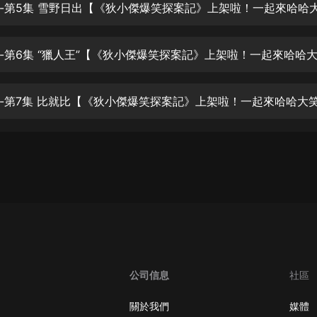
生命科學篇1-2·猴子警長科學探案記|
寶寶巴士科普
寶寶巴士
【新民間劇場】我的老千江湖｜ 有聲
的紫襟｜ 魔幻千手
有聲的紫襟
《夜色鋼琴曲》
夜色鋼琴曲趙海洋
太荒吞天訣丨熱血玄幻丨紫襟領銜有
聲劇
有聲的紫襟
嫡女貴嫁 | 一刀蘇蘇團隊制作 | 古言
宮鬥重生爽文 多人有聲劇
一刀蘇蘇
公司信息
社區
中國大案紀實 | 每日一驚案！真實案
件恐怖刑偵尚文
關於我們
媒體
大舌頭尚文