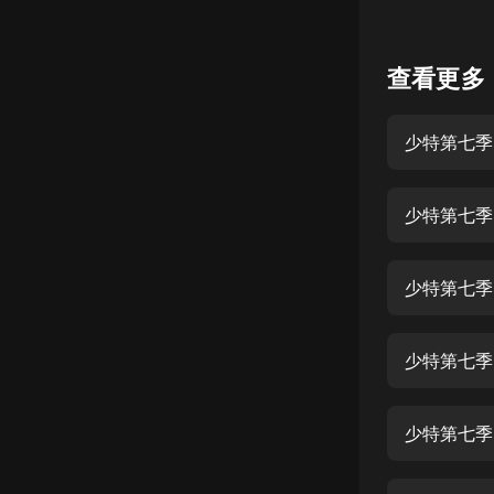
懸疑
查看更多
科幻
好書精講
少特第七季
外語
耽美
認知思維
人文
音樂
粵語
頭條
娛樂