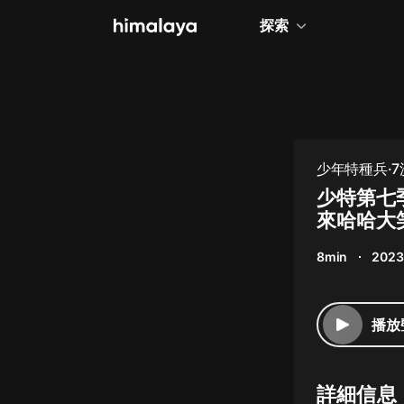
探索
全部
小說
個人成長
少年特種兵·7
相聲評書
少特第七
來哈哈大
兒童
8min
2023
歷史
情感治愈
播放
健康養生
商業財經
詳細信息
廣播劇