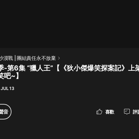
最佳女婿｜都市異能多人有聲劇｜一
種侃侃｜有聲小說
一種侃侃
米小圈上學記:一二三年級 | 暢銷出版
沙漠戰 | 團結責任永不放棄
物
季-第6集 “獵人王”【《狄小傑爆笑探案記》上
米小圈
笑吧~】
破壞者聯盟篇1-4季·猴子警長科學探
案記|寶寶巴士
 JUL 13
寶寶巴士
大奉打更人丨頭陀淵領銜多人有聲
聲音
喜歡
評
劇|暢聽全集|王鶴棣、田曦薇主演影
視劇原著|賣報小郎君
頭陀淵講故事
總有這樣的歌只想一個人聽