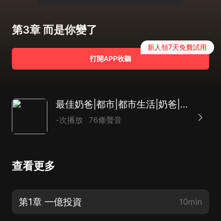
第3章 而是你變了
新人領7天免費試用
打開APP收聽
最佳奶爸|都市|都市生活|奶爸|女婿文|AI專輯
-次播放
76條聲音
查看更多
第1章 一億投資
10min