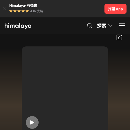
Himalaya-有聲書
打開 App
4.8k 安裝
探索