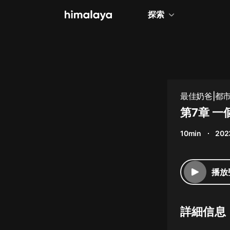
探索
全部
小說
個人成長
最佳奶爸|都市
相聲評書
第7章 
兒童
10min
202
歷史
情感治愈
播放
健康養生
商業財經
詳細信息
廣播劇