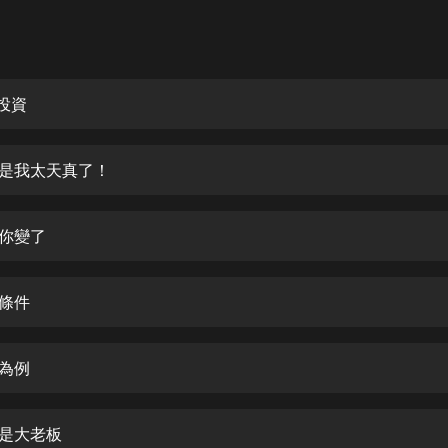
灰姑娘音樂
郭德綱於謙相聲全集
德雲社郭德綱相聲VIP
投資
安全警長啦咘啦哆·假期篇|新篇章加
更|寶寶巴士故事
能是我太天真了！
寶寶巴士
凡人修仙傳|楊洋主演影視原著|薑廣
濤配音多播版本
是你變了
光合積木
親條件
摸金天師【第一季】（紫襟演播）
有聲的紫襟
不為例
無敵六皇子|爆笑穿越|無敵流皇子|安
燃領銜有聲小說
安燃
就是大老板