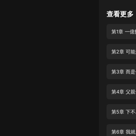
懸疑
查看更多
科幻
第1章 一億
好書精講
外語
第2章 可
耽美
認知思維
第3章 而
人文
音樂
第4章 父
粵語
第5章 下
頭條
娛樂
第6章 我