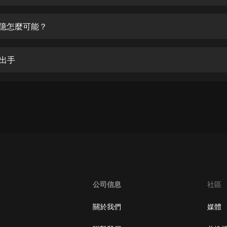
生命科學篇1-2·猴子警長科學探案記|
寶寶巴士科普
寶寶巴士
個億怎麼可能？
【新民間劇場】我的老千江湖｜ 有聲
的紫襟｜ 魔幻千手
塵出手
有聲的紫襟
《夜色鋼琴曲》
夜色鋼琴曲趙海洋
太荒吞天訣丨熱血玄幻丨紫襟領銜有
聲劇
有聲的紫襟
嫡女貴嫁 | 一刀蘇蘇團隊制作 | 古言
宮鬥重生爽文 多人有聲劇
公司信息
社區
一刀蘇蘇
中國大案紀實 | 每日一驚案！真實案
關於我們
媒體
件恐怖刑偵尚文
大舌頭尚文