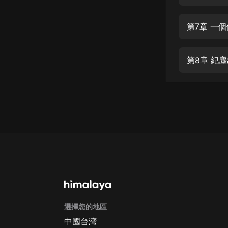
經典名著
人物傳記
第7章 一
電影
生活
第8章 紀
英語
日語
課程
少兒教育
二次元
教育培訓
IT科技
選擇您的地區
汽車
中國台湾