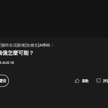
最佳女婿｜都市異能多人有聲劇｜一
種侃侃｜有聲小說
一種侃侃
米小圈上學記:一二三年級 | 暢銷出版
|都市生活|奶爸|女婿文|AI專輯
物
一個億怎麼可能？
米小圈
3 AUG 18
破壞者聯盟篇1-4季·猴子警長科學探
案記|寶寶巴士
寶寶巴士
聲音
喜歡
評
大奉打更人丨頭陀淵領銜多人有聲
劇|暢聽全集|王鶴棣、田曦薇主演影
視劇原著|賣報小郎君
頭陀淵講故事
總有這樣的歌只想一個人聽