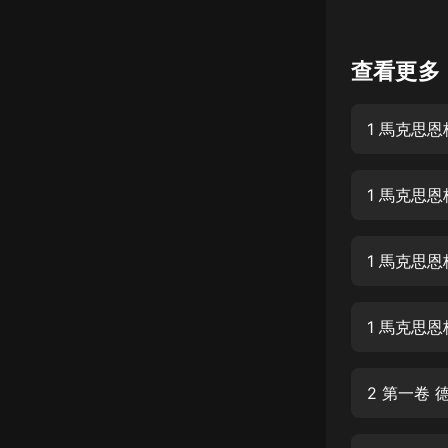
懸疑
查看更多
科幻
好書精講
1 馬克思恩
外語
耽美
1 馬克思
認知思維
人文
1 馬克思
音樂
1 馬克思
粵語
頭條
2 第一卷
娛樂