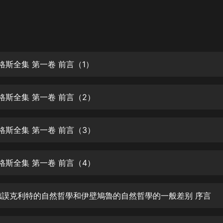
灰姑娘音樂
郭德綱於謙相聲全集
德雲社郭德綱相聲VIP
格斯全集 第一卷 前言（1）
安全警長啦咘啦哆·假期篇|新篇章加
更|寶寶巴士故事
寶寶巴士
恩格斯全集 第一卷 前言（2）
凡人修仙傳|楊洋主演影視原著|薑廣
濤配音多播版本
光合積木
恩格斯全集 第一卷 前言（3）
摸金天師【第一季】（紫襟演播）
有聲的紫襟
恩格斯全集 第一卷 前言（4）
無敵六皇子|爆笑穿越|無敵流皇子|安
 德謨克利特的自然哲學和伊壁鳩魯的自然哲學的一般差别 序言
燃領銜有聲小說
安燃