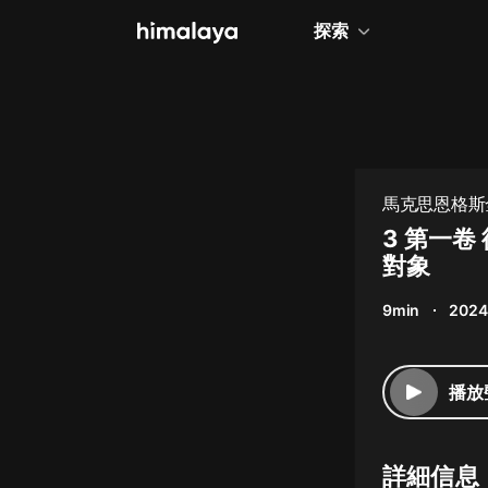
探索
全部
小說
個人成長
馬克思恩格斯
相聲評書
3 第一
對象
兒童
9min
2024
歷史
情感治愈
播放
健康養生
商業財經
詳細信息
廣播劇