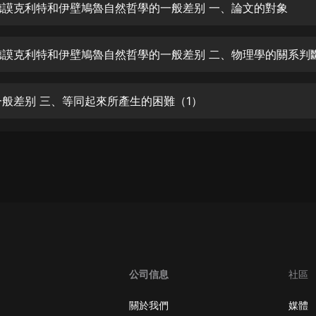
生命科學篇1-2·猴子警長科學探案記|
 德謨克利特和伊壁鳩魯自然哲學的一般差别 一、論文的對象
寶寶巴士科普
寶寶巴士
 德謨克利特和伊壁鳩魯自然哲學的一般差别 二、物理學的關系判
【新民間劇場】我的老千江湖｜ 有聲
的紫襟｜ 魔幻千手
有聲的紫襟
 一般差别 三、等同起來所產生的困難（1）
《夜色鋼琴曲》
夜色鋼琴曲趙海洋
太荒吞天訣丨熱血玄幻丨紫襟領銜有
聲劇
有聲的紫襟
嫡女貴嫁 | 一刀蘇蘇團隊制作 | 古言
宮鬥重生爽文 多人有聲劇
一刀蘇蘇
公司信息
社區
中國大案紀實 | 每日一驚案！真實案
件恐怖刑偵尚文
關於我們
媒體
大舌頭尚文