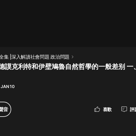
最佳女婿｜都市異能多人有聲劇｜一
種侃侃｜有聲小說
一種侃侃
米小圈上學記:一二三年級 | 暢銷出版
全集 |深入解讀社會問題 政治問題
物
卷 德謨克利特和伊壁鳩魯自然哲學的一般差别 一
米小圈
破壞者聯盟篇1-4季·猴子警長科學探
案記|寶寶巴士
 JAN 10
寶寶巴士
大奉打更人丨頭陀淵領銜多人有聲
聲音
喜歡
評
劇|暢聽全集|王鶴棣、田曦薇主演影
視劇原著|賣報小郎君
頭陀淵講故事
總有這樣的歌只想一個人聽