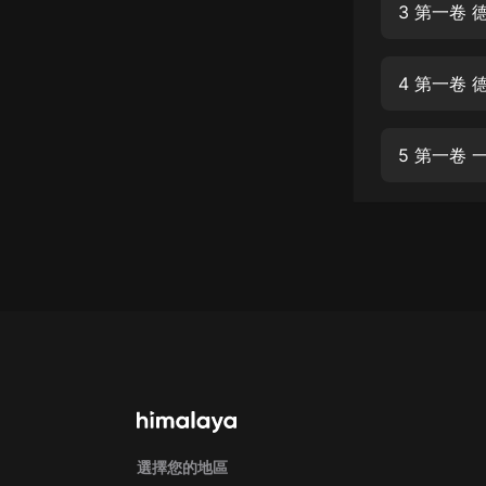
經典名著
3 第一卷
人物傳記
4 第一卷
電影
生活
5 第一卷
英語
日語
課程
少兒教育
二次元
教育培訓
IT科技
汽車
選擇您的地區