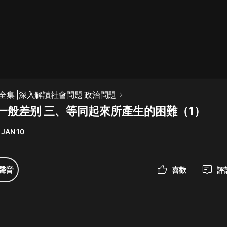
最佳女婿｜都市異能多人有聲劇｜一
種侃侃｜有聲小說
一種侃侃
米小圈上學記:一二三年級 | 暢銷出版
全集 |深入解讀社會問題 政治問題
物
 一般差别 三、等同起來所產生的困難（1）
米小圈
 JAN 10
破壞者聯盟篇1-4季·猴子警長科學探
案記|寶寶巴士
寶寶巴士
聲音
喜歡
評
大奉打更人丨頭陀淵領銜多人有聲
劇|暢聽全集|王鶴棣、田曦薇主演影
視劇原著|賣報小郎君
頭陀淵講故事
總有這樣的歌只想一個人聽