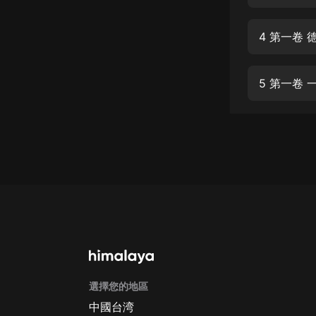
經典名著
人物傳記
4 第一卷
電影
生活
5 第一卷
英語
日語
課程
少兒教育
二次元
教育培訓
IT科技
選擇您的地區
汽車
中國台湾