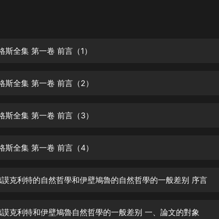
灰姑娘音樂
郭德綱於謙相聲全集
德雲社郭德綱相聲VIP
格斯全集 第一卷 前言（1）
安全警長啦咘啦哆·假期篇|新篇章加
更|寶寶巴士故事
恩格斯全集 第一卷 前言（2）
寶寶巴士
凡人修仙傳|楊洋主演影視原著|薑廣
濤配音多播版本
恩格斯全集 第一卷 前言（3）
光合積木
恩格斯全集 第一卷 前言（4）
摸金天師【第一季】（紫襟演播）
有聲的紫襟
 德謨克利特的自然哲學和伊壁鳩魯的自然哲學的一般差别 序言
無敵六皇子|爆笑穿越|無敵流皇子|安
燃領銜有聲小說
安燃
 德謨克利特和伊壁鳩魯自然哲學的一般差别 一、論文的對象