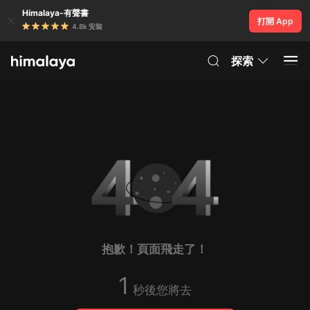
Himalaya-有聲書
打開 App
4.8k 安裝
探索
抱歉！頁面飛走了！
1
秒後您將去