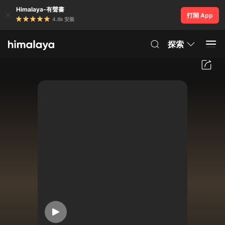
Himalaya-有聲書
打開 App
4.8k 安裝
探索