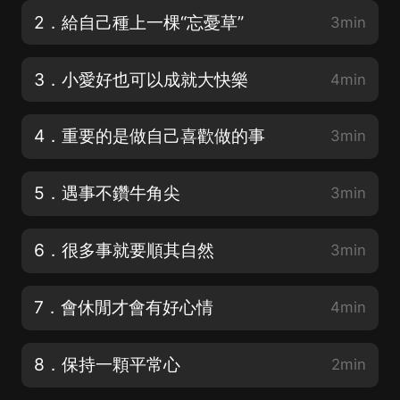
2．給自己種上一棵“忘憂草”
3min
3．小愛好也可以成就大快樂
4min
4．重要的是做自己喜歡做的事
3min
5．遇事不鑽牛角尖
3min
6．很多事就要順其自然
3min
7．會休閒才會有好心情
4min
8．保持一顆平常心
2min