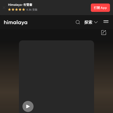
Himalaya-有聲書
打開 App
4.8k 安裝
探索