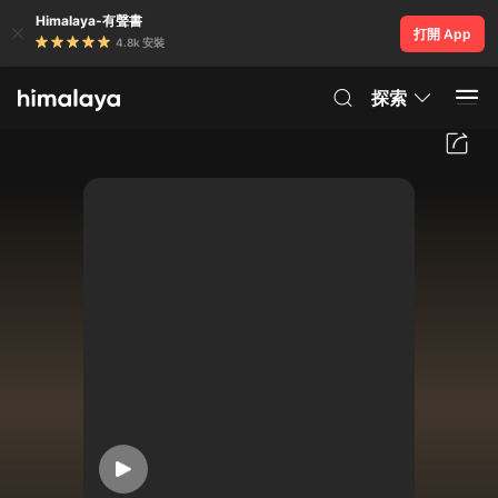
Himalaya-有聲書
打開 App
4.8k 安裝
探索