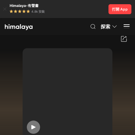
Himalaya-有聲書
打開 App
4.8k 安裝
探索