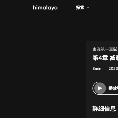
探索
全部
小說
個人成長
東漢第一軍閥 
相聲評書
第4章 
兒童
8min
2023
歷史
情感治愈
播放
健康養生
商業財經
詳細信息
廣播劇