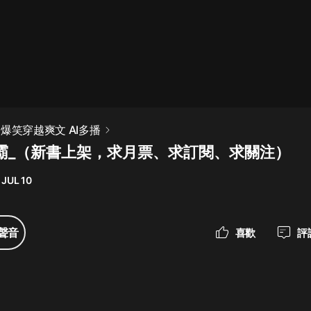
最佳女婿｜都市異能多人有聲劇｜一
種侃侃｜有聲小說
一種侃侃
米小圈上學記:一二三年級 | 暢銷出版
爆笑穿越爽文 AI多播
物
臧霸_（新書上架，求月票、求訂閱、求關注）
米小圈
 JUL 10
破壞者聯盟篇1-4季·猴子警長科學探
案記|寶寶巴士
寶寶巴士
聲音
喜歡
評
大奉打更人丨頭陀淵領銜多人有聲
劇|暢聽全集|王鶴棣、田曦薇主演影
視劇原著|賣報小郎君
頭陀淵講故事
總有這樣的歌只想一個人聽