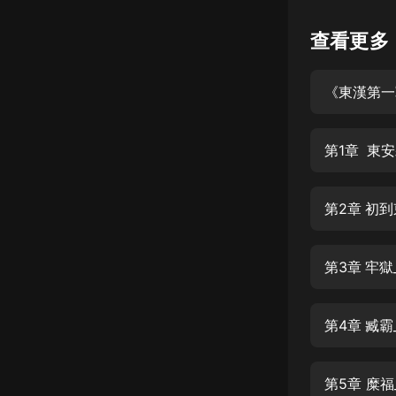
懸疑
查看更多
科幻
《東漢第一
好書精講
外語
第1章 東
耽美
認知思維
第2章 初
人文
音樂
第3章 牢
粵語
第4章 臧
頭條
娛樂
第5章 糜