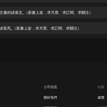
生命科學篇1-2·猴子警長科學探案記|
寶寶巴士科普
寶寶巴士
聘文書的諸葛玄_（新書上架，求月票、求訂閱、求關注）
【新民間劇場】我的老千江湖｜ 有聲
的紫襟｜ 魔幻千手
遇諸葛亮_（新書上架，求月票、求訂閱、求關注）
有聲的紫襟
《夜色鋼琴曲》
夜色鋼琴曲趙海洋
太荒吞天訣丨熱血玄幻丨紫襟領銜有
聲劇
有聲的紫襟
嫡女貴嫁 | 一刀蘇蘇團隊制作 | 古言
宮鬥重生爽文 多人有聲劇
公司信息
社區
一刀蘇蘇
中國大案紀實 | 每日一驚案！真實案
關於我們
媒體
件恐怖刑偵尚文
大舌頭尚文