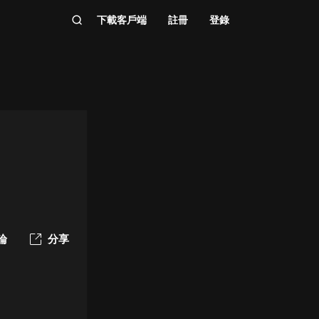
下載客戶端
註冊
登錄
論
分享