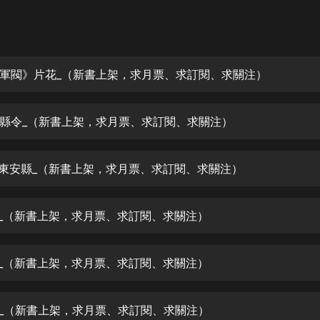
灰姑娘音樂
郭德綱於謙相聲全集
德雲社郭德綱相聲VIP
軍閥》片花_（新書上架，求月票、求訂閱、求關注）
安全警長啦咘啦哆·假期篇|新篇章加
更|寶寶巴士故事
安縣令_（新書上架，求月票、求訂閱、求關注）
寶寶巴士
凡人修仙傳|楊洋主演影視原著|薑廣
濤配音多播版本
到東安縣_（新書上架，求月票、求訂閱、求關注）
光合積木
獄_（新書上架，求月票、求訂閱、求關注）
摸金天師【第一季】（紫襟演播）
有聲的紫襟
霸_（新書上架，求月票、求訂閱、求關注）
無敵六皇子|爆笑穿越|無敵流皇子|安
燃領銜有聲小說
安燃
福_（新書上架，求月票、求訂閱、求關注）