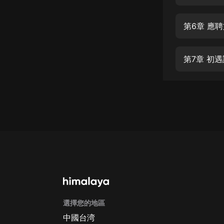
經典名著
人物傳記
第6章 應
電影
生活
第7章 初
英語
日語
課程
少兒教育
二次元
教育培訓
IT科技
選擇您的地區
汽車
中國台湾