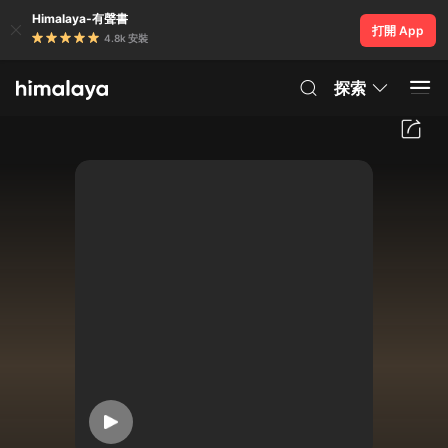
Himalaya-有聲書
打開 App
4.8k 安裝
探索