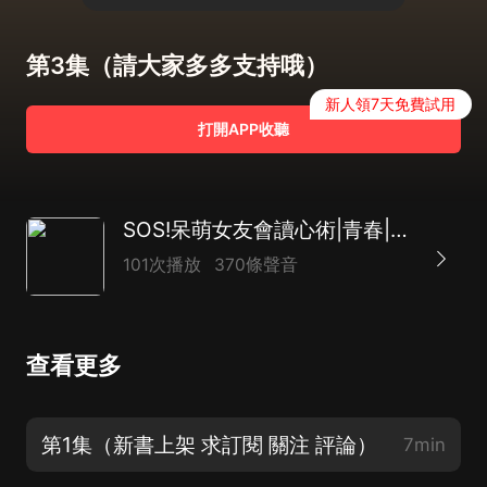
第3集（請大家多多支持哦）
新人領7天免費試用
打開APP收聽
SOS!呆萌女友會讀心術|青春|搞笑|超甜|校園|雙向奔赴
101次播放
370條聲音
查看更多
第1集（新書上架 求訂閱 關注 評論）
7min