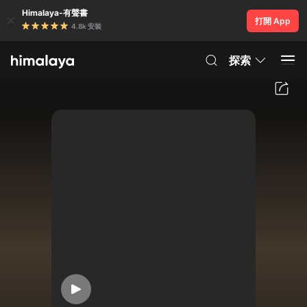
Himalaya-有聲書
打開 App
4.8k 安裝
探索