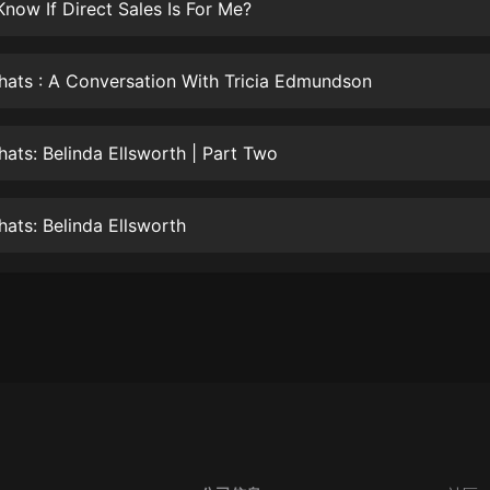
生命科學篇1-2·猴子警長科學探案記|
now If Direct Sales Is For Me?
寶寶巴士科普
寶寶巴士
ats : A Conversation With Tricia Edmundson
【新民間劇場】我的老千江湖｜ 有聲
的紫襟｜ 魔幻千手
有聲的紫襟
ats: Belinda Ellsworth | Part Two
《夜色鋼琴曲》
夜色鋼琴曲趙海洋
ats: Belinda Ellsworth
太荒吞天訣丨熱血玄幻丨紫襟領銜有
聲劇
有聲的紫襟
嫡女貴嫁 | 一刀蘇蘇團隊制作 | 古言
宮鬥重生爽文 多人有聲劇
一刀蘇蘇
中國大案紀實 | 每日一驚案！真實案
件恐怖刑偵尚文
大舌頭尚文