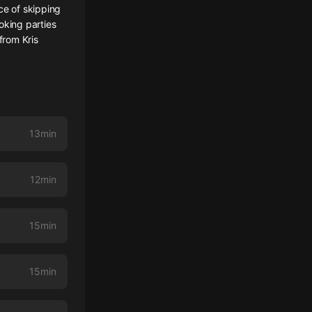
ce of skipping
oking parties
from Kris
13min
12min
15min
15min