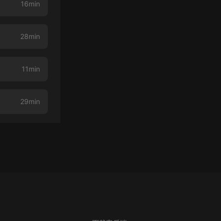
16min
28min
11min
29min