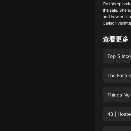
On this episode
懸疑
the sale. She e
and how critica
科幻
Carlson visith
好書精講
查看更多
外語
耽美
Top 5 Inco
認知思維
The Fortun
人文
音樂
Things No 
粵語
頭條
43 | Hoste
娛樂