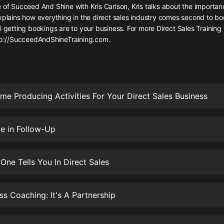
灰姑娘音樂
 of Succeed And Shine with Kris Carlson, Kris talks about the importan
xplains how everything in the direct sales industry comes second to bo
l getting bookings are to your business. For more Direct Sales Training 
郭德綱於謙相聲全集
ttp://SucceedAndShineTraining.com.
德雲社郭德綱相聲VIP
安全警長啦咘啦哆·假期篇|新篇章加
更|寶寶巴士故事
寶寶巴士
me Producing Activities For Your Direct Sales Business
凡人修仙傳|楊洋主演影視原著|薑廣
濤配音多播版本
光合積木
e in Follow-Up
摸金天師【第一季】（紫襟演播）
One Tells You In Direct Sales
有聲的紫襟
無敵六皇子|爆笑穿越|無敵流皇子|安
ss Coaching: It's A Partnership
燃領銜有聲小說
安燃