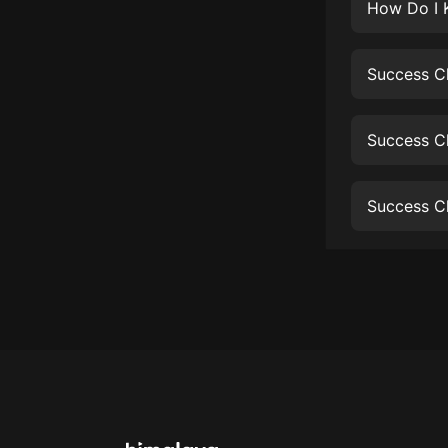
經典名著
How Do I K
人物傳記
Success Ch
電影
生活
Success Ch
英語
日語
Success Ch
課程
少兒教育
二次元
教育培訓
IT科技
汽車