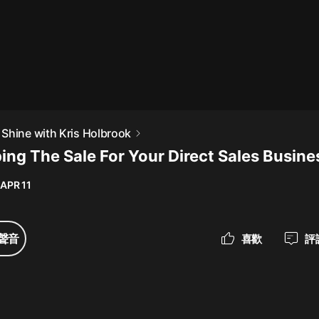
最佳女婿｜都市異能多人有聲劇｜一
種侃侃｜有聲小說
一種侃侃
米小圈上學記:一二三年級 | 暢銷出版
Shine with Kris Holbrook
物
ping The Sale For Your Direct Sales Busine
米小圈
 APR 11
破壞者聯盟篇1-4季·猴子警長科學探
案記|寶寶巴士
寶寶巴士
聲音
喜歡
評
大奉打更人丨頭陀淵領銜多人有聲
劇|暢聽全集|王鶴棣、田曦薇主演影
視劇原著|賣報小郎君
頭陀淵講故事
總有這樣的歌只想一個人聽