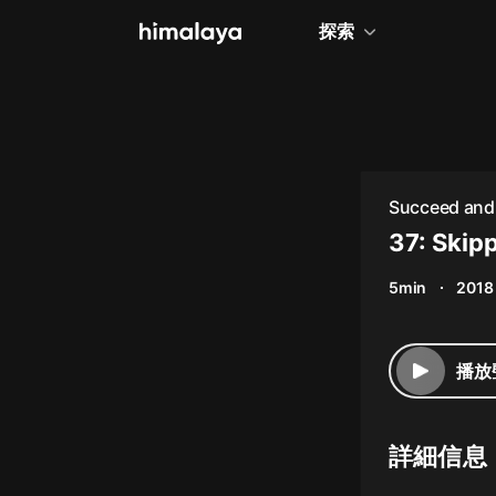
探索
全部
小說
個人成長
Succeed and 
相聲評書
37: Skip
兒童
5min
2018
歷史
情感治愈
播放
健康養生
商業財經
詳細信息
廣播劇