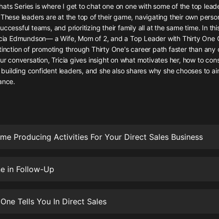
灰姑娘音樂
ts Series is where I get to chat one on one with some of the top leade
 These leaders are at the top of their game, navigating their own perso
ccessful teams, and prioritizing their family all at the same time. In thi
郭德綱於謙相聲全集
icia Edmundson— a Wife, Mom of 2, and a Top Leader with Thirty One Gif
德雲社郭德綱相聲VIP
tinction of promoting through Thirty One's career path faster than any 
our conversation, Tricia gives insight on what motivates her, how to con
安全警長啦咘啦哆·假期篇|新篇章加
t, building confident leaders, and she also shares why she chooses to a
更|寶寶巴士故事
ance.
寶寶巴士
凡人修仙傳|楊洋主演影視原著|薑廣
濤配音多播版本
光合積木
me Producing Activities For Your Direct Sales Business
摸金天師【第一季】（紫襟演播）
有聲的紫襟
e in Follow-Up
無敵六皇子|爆笑穿越|無敵流皇子|安
燃領銜有聲小說
One Tells You In Direct Sales
安燃