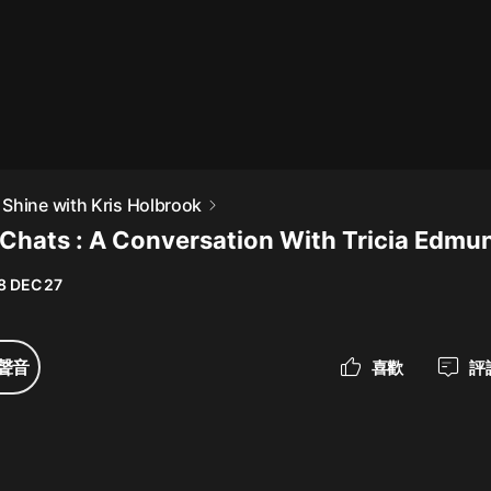
最佳女婿｜都市異能多人有聲劇｜一
種侃侃｜有聲小說
一種侃侃
米小圈上學記:一二三年級 | 暢銷出版
Shine with Kris Holbrook
物
Chats : A Conversation With Tricia Edm
米小圈
8 DEC 27
破壞者聯盟篇1-4季·猴子警長科學探
案記|寶寶巴士
寶寶巴士
聲音
喜歡
評
大奉打更人丨頭陀淵領銜多人有聲
劇|暢聽全集|王鶴棣、田曦薇主演影
視劇原著|賣報小郎君
頭陀淵講故事
總有這樣的歌只想一個人聽