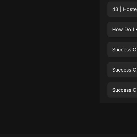
經典名著
43 | Hoste
人物傳記
電影
How Do I K
生活
英語
Success Ch
日語
Success Ch
課程
少兒教育
Success Ch
二次元
教育培訓
IT科技
汽車