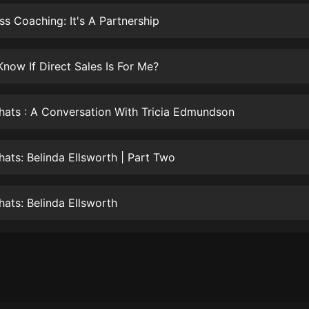
生命科學篇1-2·猴子警長科學探案記|
寶寶巴士科普
ss Coaching: It's A Partnership
寶寶巴士
【新民間劇場】我的老千江湖｜ 有聲
now If Direct Sales Is For Me?
的紫襟｜ 魔幻千手
有聲的紫襟
ats : A Conversation With Tricia Edmundson
《夜色鋼琴曲》
夜色鋼琴曲趙海洋
ats: Belinda Ellsworth | Part Two
太荒吞天訣丨熱血玄幻丨紫襟領銜有
聲劇
有聲的紫襟
ats: Belinda Ellsworth
嫡女貴嫁 | 一刀蘇蘇團隊制作 | 古言
宮鬥重生爽文 多人有聲劇
一刀蘇蘇
中國大案紀實 | 每日一驚案！真實案
件恐怖刑偵尚文
大舌頭尚文