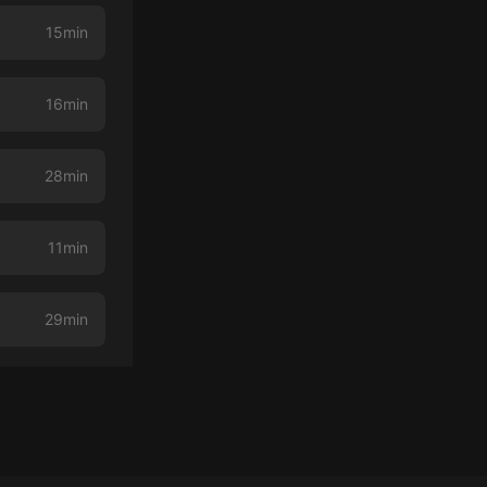
15min
16min
28min
11min
29min