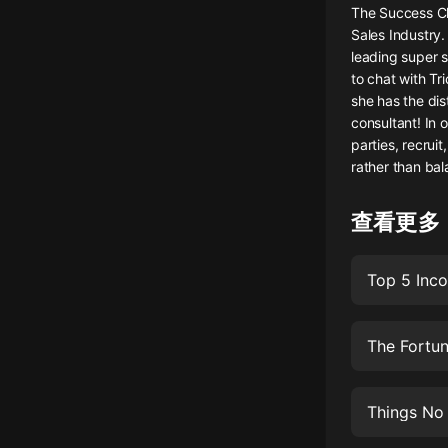
The Success Cha
懸疑
Sales Industry.
leading super su
科幻
to chat with Tr
she has the dis
好書精講
consultant! In 
外語
parties, recrui
rather than bal
耽美
查看更多
認知思維
人文
Top 5 Inco
音樂
粵語
The Fortun
頭條
娛樂
Things No 