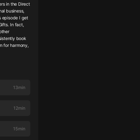
rs in the Direct
nal business,
s episode I get
ts. In fact,
other
sistently book
im for harmony,
13min
12min
15min