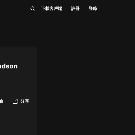
下載客戶端
註冊
登錄
undson
論
分享