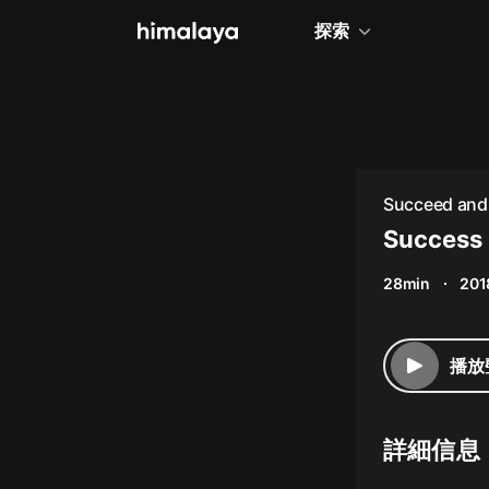
探索
全部
小說
個人成長
Succeed and 
相聲評書
Success 
兒童
28min
201
歷史
情感治愈
播放
健康養生
商業財經
詳細信息
廣播劇