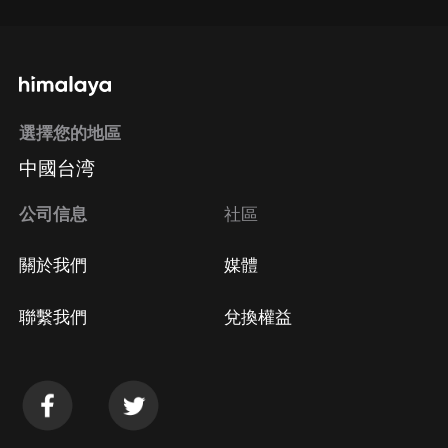
選擇您的地區
中國台湾
公司信息
社區
關於我們
媒體
聯繫我們
兌換權益