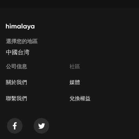
選擇您的地區
中國台湾
公司信息
社區
關於我們
媒體
聯繫我們
兌換權益