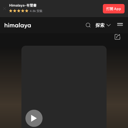
Himalaya-有聲書
打開 App
4.8k 安裝
探索