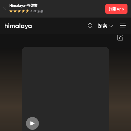
Himalaya-有聲書
打開 App
4.8k 安裝
探索