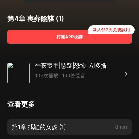
第4章 喪葬陰謀 (1)
新人領7天免費試用
打開APP收聽
午夜喪車|懸疑|恐怖| AI多播
106次播放
190條聲音
查看更多
第1章 找鞋的女孩 (1)
8min