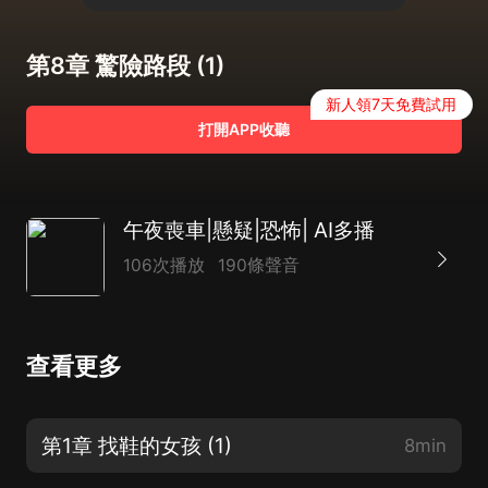
第8章 驚險路段 (1)
新人領7天免費試用
打開APP收聽
午夜喪車|懸疑|恐怖| AI多播
106次播放
190條聲音
查看更多
第1章 找鞋的女孩 (1)
8min