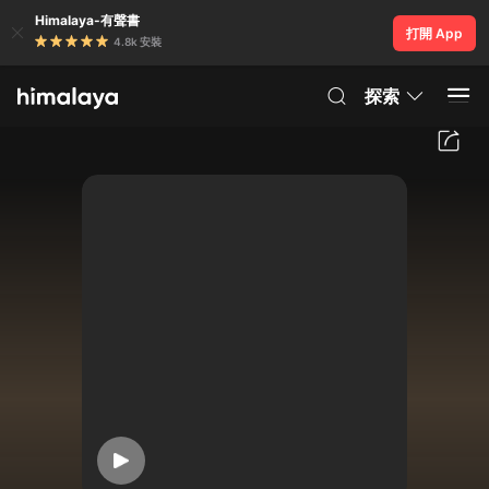
Himalaya-有聲書
打開 App
4.8k 安裝
探索