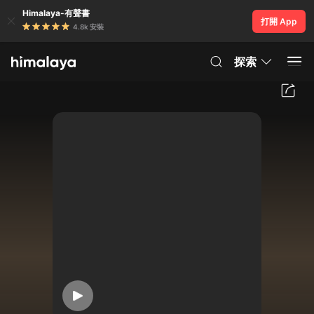
Himalaya-有聲書
打開 App
4.8k 安裝
探索