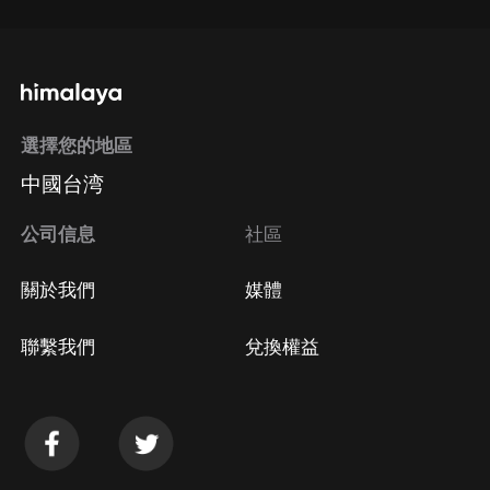
選擇您的地區
中國台湾
公司信息
社區
關於我們
媒體
聯繫我們
兌換權益