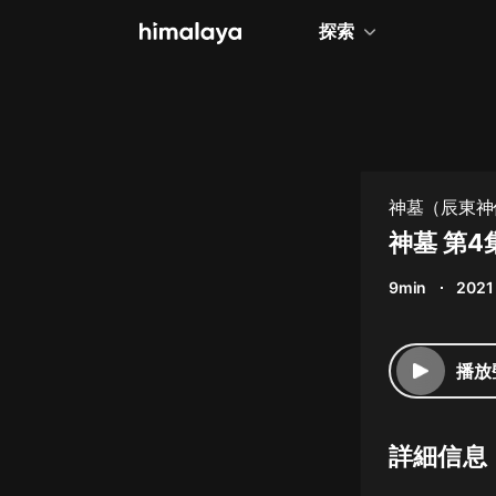
探索
全部
小說
個人成長
神墓（辰東神
相聲評書
神墓 第4
兒童
9min
2021
歷史
情感治愈
播放
健康養生
商業財經
詳細信息
廣播劇