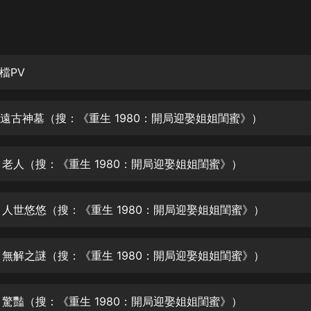
灰姑娘音樂
郭德綱於謙相聲全集
德雲社郭德綱相聲VIP
檔PV
安全警長啦咘啦哆·假期篇|新篇章加
更|寶寶巴士故事
集 遠古神墓（搜：《重生 1980：開局迎娶姐姐閨蜜》）
寶寶巴士
凡人修仙傳|楊洋主演影視原著|薑廣
濤配音多播版本
集 老人（搜：《重生 1980：開局迎娶姐姐閨蜜》）
光合積木
集 人世悠悠（搜：《重生 1980：開局迎娶姐姐閨蜜》）
摸金天師【第一季】（紫襟演播）
有聲的紫襟
集 無解之謎（搜：《重生 1980：開局迎娶姐姐閨蜜》）
無敵六皇子|爆笑穿越|無敵流皇子|安
燃領銜有聲小說
安燃
集 驚豔（搜：《重生 1980：開局迎娶姐姐閨蜜》）