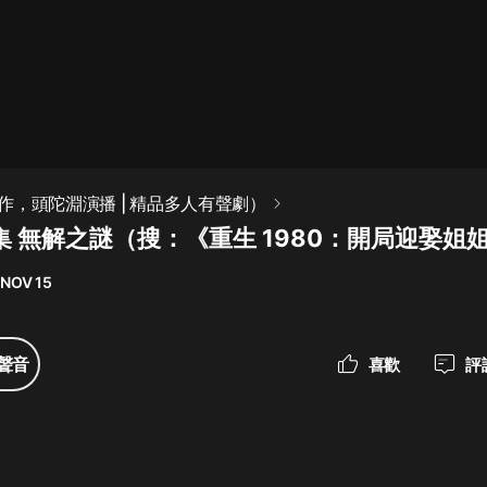
最佳女婿｜都市異能多人有聲劇｜一
種侃侃｜有聲小說
一種侃侃
米小圈上學記:一二三年級 | 暢銷出版
作，頭陀淵演播 | 精品多人有聲劇）
物
集 無解之謎（搜：《重生 1980：開局迎娶姐
米小圈
 NOV 15
破壞者聯盟篇1-4季·猴子警長科學探
案記|寶寶巴士
寶寶巴士
聲音
喜歡
評
大奉打更人丨頭陀淵領銜多人有聲
劇|暢聽全集|王鶴棣、田曦薇主演影
視劇原著|賣報小郎君
頭陀淵講故事
總有這樣的歌只想一個人聽