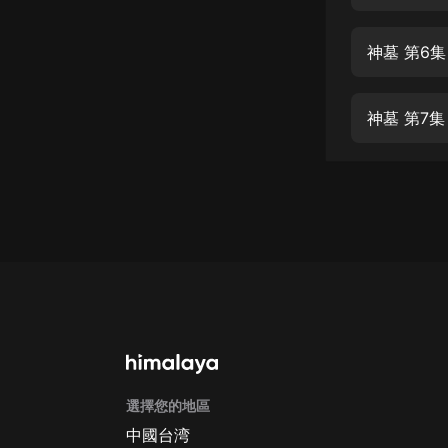
經典名著
人物傳記
神墓 第6
電影
生活
神墓 第7
英語
日語
課程
少兒教育
二次元
教育培訓
IT科技
選擇您的地區
汽車
中國台湾