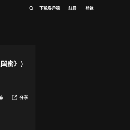
下載客戶端
註冊
登錄
姐閨蜜》）
論
分享