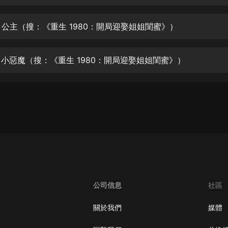
生命科學篇1-2·猴子警長科學探案記|
寶寶巴士科普
寶寶巴士
集 公主（搜：《重生 1980：開局迎娶姐姐閨蜜》）
【新民間劇場】我的老千江湖｜ 有聲
的紫襟｜ 魔幻千手
集 小惡魔（搜：《重生 1980：開局迎娶姐姐閨蜜》）
有聲的紫襟
《夜色鋼琴曲》
夜色鋼琴曲趙海洋
太荒吞天訣丨熱血玄幻丨紫襟領銜有
聲劇
有聲的紫襟
嫡女貴嫁 | 一刀蘇蘇團隊制作 | 古言
宮鬥重生爽文 多人有聲劇
公司信息
社區
一刀蘇蘇
中國大案紀實 | 每日一驚案！真實案
關於我們
媒體
件恐怖刑偵尚文
大舌頭尚文