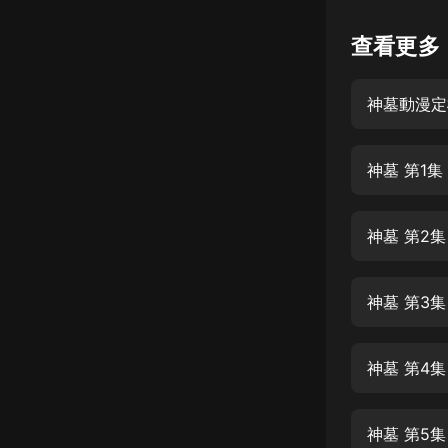
懸疑
查看更多
科幻
神墓動漫定
好書精講
外語
神墓 第1
耽美
認知思維
神墓 第2
人文
音樂
神墓 第3
粵語
神墓 第4
頭條
娛樂
神墓 第5