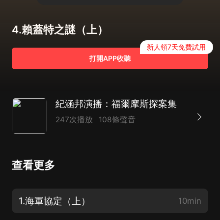
4.賴蓋特之謎（上）
新人領7天免費試用
打開APP收聽
紀涵邦演播：福爾摩斯探案集
247次播放
108條聲音
查看更多
1.海軍協定（上）
10min