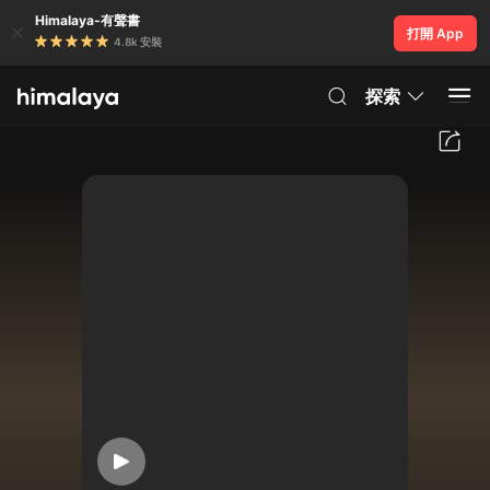
Himalaya-有聲書
打開 App
4.8k 安裝
探索