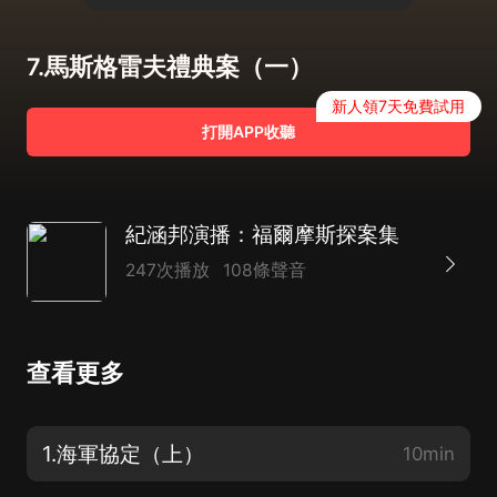
7.馬斯格雷夫禮典案（一）
新人領7天免費試用
打開APP收聽
紀涵邦演播：福爾摩斯探案集
247次播放
108條聲音
查看更多
1.海軍協定（上）
10min