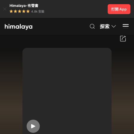
Himalaya-有聲書
打開 App
4.8k 安裝
探索