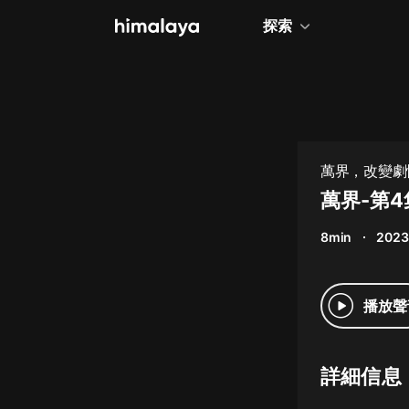
探索
全部
小說
個人成長
萬界，改變劇
相聲評書
萬界-第
兒童
8min
2023
歷史
情感治愈
播放聲
健康養生
商業財經
詳細信息
廣播劇