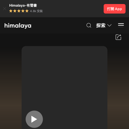
Himalaya-有聲書
打開 App
4.8k 安裝
探索