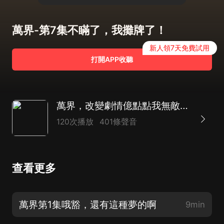
萬界-第7集不瞞了，我攤牌了！
新人領7天免費試用
打開APP收聽
萬界，改變劇情億點點我無敵了|精品雙播|火影世界|都市玄幻
120次播放
401條聲音
查看更多
萬界第1集哦豁，還有這種夢的啊
9min