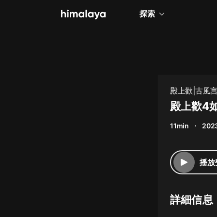
探索
全部
小說
個人成長
殿上歡|古風言
相聲評書
殿上歡4
兒童
11min
2023
歷史
情感治愈
播放
健康養生
商業財經
詳細信息
廣播劇