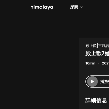
探索
全部
小說
個人成長
殿上歡|古風言
相聲評書
殿上歡7
兒童
10min
202
歷史
情感治愈
播放
健康養生
商業財經
詳細信息
廣播劇