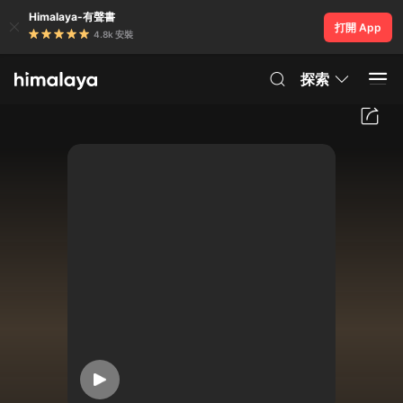
Himalaya-有聲書
打開 App
4.8k 安裝
探索