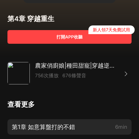
第4章 穿越重生
新人領7天免費試用
打開APP收聽
農家俏廚娘|種田甜寵|穿越逆襲|AI多播
756次播放
676條聲音
查看更多
第1章 如意算盤打的不錯
6min